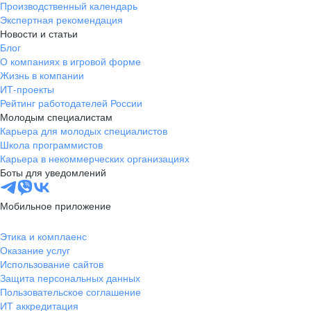
Производственный календарь
Новгородская
Боровичи
Экспертная рекомендация
область
Новости и статьи
Валдай
Малая Вишера
Блог
О компаниях в игровой форме
Окуловка
Пестово
Жизнь в компании
Сольцы
Старая Русса
ИТ-проекты
Холм
Чудово
Рейтинг работодателей России
Мурманская область
Апатиты
Молодым специалистам
Карьера для молодых специалистов
Гаджиево
Заозерск
Школа программистов
Заполярный
Кандалакша
Карьера в некоммерческих организациях
Кировск (Мурманская
Ковдор
Боты для уведомлений
область)
Кола
Мончегорск
Мобильное приложение
Оленегорск
Островной
Полярные Зори
Полярный
Этика и комплаенс
Оказание услуг
Североморск
Снежногорск
Использование сайтов
Республика Карелия
Беломорск
Защита персональных данных
Кемь
Кондопога
Пользовательское соглашение
ИТ аккредитация
Костомукша
Лахденпохья