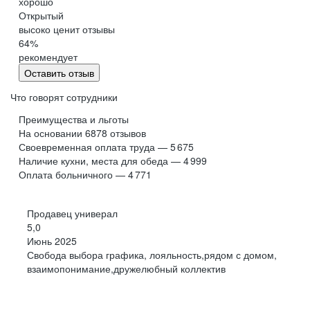
хорошо
Обнинск
Салехард
Открытый
высоко ценит отзывы
Буркина Фасо
Минск
64
%
Гомель
Могилев
рекомендует
Витебск
Гродно
Оставить отзыв
Брест
Архангельская
область
Что говорят сотрудники
Каргополь
Коряжма
Преимущества и льготы
Котлас
Мезень
На основании
6878
отзывов
Своевременная оплата труда — 5 675
Мирный
Новодвинск
(Архангельская
Наличие кухни, места для обеда — 4 999
область)
Оплата больничного — 4 771
Няндома
Онега
Северодвинск
Сольвычегодск
Продавец универал
Шенкурск
Калининградская
5,0
область
Июнь 2025
Багратионовск
Балтийск
Свобода выбора графика, лояльность,рядом с домом,
взаимопонимание,дружелюбный коллектив
Гвардейск
Гурьевск
(Калининградская
область)