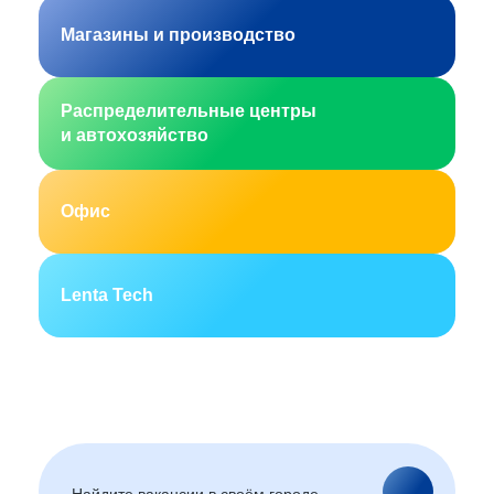
Магазины и производство
Распределительные центры
и автохозяйство
Офис
Lenta Tech
Москва
Санкт-Петербург
Екатеринбург
Новосибирск
Горно-Алтайск
Барнаул
Благовещенск
Архангельск
(Амурская область)
Астрахань
Белгород