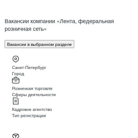
Нижний Новгород
Великий Новгород
Омск
Орел
Вакансии компании «Лента, федеральная
Оренбург
Пенза
розничная сеть»
Пермь
Петрозаводск
Псков
Ростов-на-Дону
Вакансии в выбранном разделе
Рязань
Самара
Саратов
Якутск
Южно-Сахалинск
Владикавказ
Санкт-Петербург
Смоленск
Ставрополь
Город
Тамбов
Казань
Розничная торговля
Тверь
Томск
Сферы деятельности
Кызыл
Тула
Тюмень
Ижевск
Кадровое агентство
Ульяновск
Уфа
Тип регистрации
Хабаровск
Абакан
Челябинск
Грозный
Чита
Чебоксары