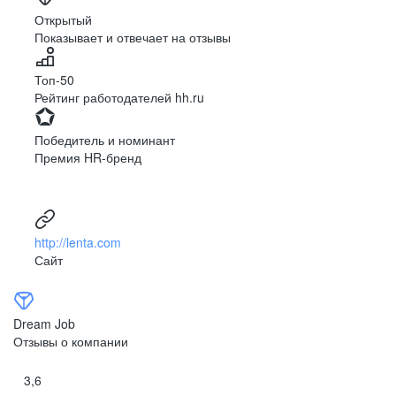
Ярославль
Луганск
Открытый
Показывает и отвечает на отзывы
Луцк
Севастополь
Симферополь
Сумы
Топ-50
Тернополь
Ужгород
Рейтинг работодателей hh.ru
Харьков
Херсон
Хмельницкий
Черкассы
Победитель и номинант
Черновцы
Чернигов
Премия HR-бренд
Ленинградская
Ханты-Мансийск
область
Тольятти
Дудинка
(Красноярский край)
http://lenta.com
Тура (Красноярский
Агинское
Сайт
край)
(Забайкальский АО)
Усть-Ордынский
Палана
Анадырь
Сочи
Dream Job
Норильск
Дзержинск
Отзывы о компании
(Нижегородская
область)
3,6
Арзамас
Саров