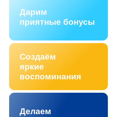
Дарим
приятные бонусы
Создаём
яркие
воспоминания
Делаем