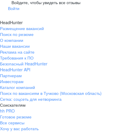
Гусев
Зеленоградск
Войдите, чтобы увидеть все отзывы
Войти
Краснознаменск
Ладушкин
(Калининградская
область)
HeadHunter
Мамоново
Неман
Размещение вакансий
Нестеров
Озерск
Поиск по резюме
(Калининградская
О компании
область)
Наши вакансии
Пионерский
Полесск
Реклама на сайте
Требования к ПО
Правдинск
Светлогорск
(Калининградская
Безопасный HeadHunter
область)
HeadHunter API
Светлый
Славск
Партнерам
Инвесторам
Советск
Черняховск
Каталог компаний
(Калининградская
область)
Поиск по вакансиям в Тучково (Московская область)
Сетка: соцсеть для нетворкинга
Республика Коми
Воркута
Соискателям
Вуктыл
Емва
hh PRO
Инта
Микунь
Готовое резюме
Все сервисы
Печора
Сосногорск
Хочу у вас работать
Усинск
Ухта