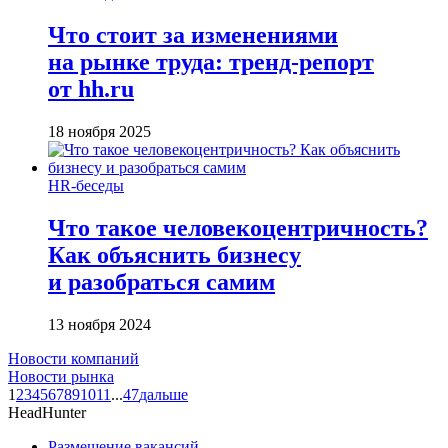
Что стоит за изменениями
на рынке труда: тренд-репорт
от hh.ru
18 ноября 2025
HR-беседы
Что такое человеко­центричность?
Как объяснить бизнесу
и разобраться самим
13 ноября 2024
Новости компаний
Новости рынка
1
2
3
4
5
6
7
8
9
10
11
...
47
дальше
HeadHunter
Размещение вакансий