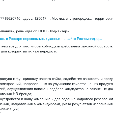
18620740, адрес: 125047, г. Москва, внутригородская территория
омпания», речь идет об ООО «Хэдхантер».
есть в Реестре персональных данных на сайте Роскомнадзора
.
аем всё для того, чтобы соблюдать требования законной обработ
, для которых вы их нам передали.
ступа к функционалу нашего сайта, содействия занятости и пред
следований, направленных на улучшение качества наших продуктов
ий, осуществления поиска и подбора кандидатов на вакантные дол
ования HR-бренда;
оустройства в нашу компанию и для ведения кадрового резерва ко
чения, направления в командировки, учёта результатов исполнени
омпенсаций;