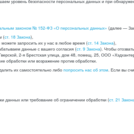
аем уровень безопасности персональных данных и при обнаружени
альным законом №
152-ФЗ
«О персональных данных»
(далее — Зак
м (
ст. 18 Закона
),
можете запросить их у нас в любое время (
ст. 14 Закона
),
абатываем данные с вашего согласия (
ст. 9 Закона
). Чтобы отозват
верской, 2-я Брестская улица, дом 48, помещ. 25, ООО «Хэдханте
ние обработки или возражение против обработки.
далить их самостоятельно либо
попросить нас об этом
. Если вы сч
ки данных или требование об ограничении обработки (
ст. 21 Закон