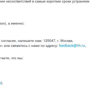
и несоответствий в самые короткие сроки устраняем
он), а именно:
ь согласие, напишите нам: 125047, г. Москва,
р» или свяжитесь с нами по адресу:
feedback@hh.ru
,
итаете, что мы:
а
).